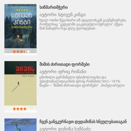
ᲡᲘᲖᲛᲐᲠᲗᲛᲭᲔᲠᲘ
ავტორი:
სტივენ კინგი
ხვალ ოთხი მეგობარი იმ ადგილისკენ გაემგზავრება,
რომელსაც "კედელში გაკეთებული ხვრელი" ჰქვია.
წინ ნანატრი რვა დღე ელოდებათ.
ᲨᲘᲨᲘᲡ ᲫᲘᲠᲘᲗᲐᲓᲘ ᲤᲝᲠᲛᲔᲑᲘ
ავტორი:
ფრიც რიმანი
ცნობილი გერმანელი ფსიქოლოგისა და
ფსიქოანალიტიკოსის ფრიც რიმანის(1902–1979)
წიგნი – "შიშის ძირითადი ფორმები" . პოპულარული
ᲩᲕᲔᲜ ᲒᲐᲜᲕᲙᲣᲠᲜᲐᲕᲗ ᲓᲔᲓᲐᲛᲘᲬᲐᲡ ᲡᲜᲔᲣᲚᲔᲑᲐᲗᲐᲒᲐᲜ
ავტორი:
დენიზა სუმბაძე