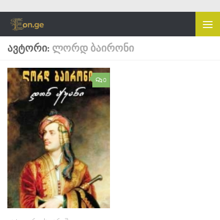
Skip to content
ᲐᲕᲢᲝᲠᲘ:
ᲚᲝᲠᲓ ᲑᲐᲘᲠᲝᲜᲘ
0