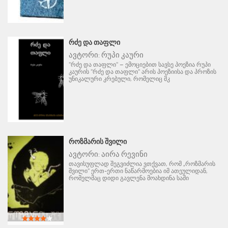
ᲠᲫᲔ ᲓᲐ ᲗᲐᲤᲚᲘ
ავტორი:
რუპი კაური
"რძე და თაფლი" – ემოციებით სავსე პოეზია რუპი
კაურის "რძე და თაფლი" არის პოეზიისა და პროზის
უნიკალური კრებული, რომელიც მკ
ᲠᲝᲖᲛᲐᲠᲘᲡ ᲨᲕᲘᲚᲘ
ავტორი:
აირა რევინი
თავისუფლად შეგვიძლია ვთქვათ, რომ „როზმარის
შვილი" ერთ-ერთი ნაწარმოებია იმ ათეულიდან,
რომელმაც დიდი გავლენა მოახდინა საში