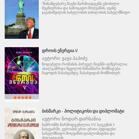
"წინამდებარე წიგნი წარმოადგენს ცნობილი
მეცნიერისა და საზოგადო მოღვაწის, ივანე
ჯავახიშვილის სახელობის თბილისის სახელმწიფო
ᲓᲠᲝᲘᲡ ᲔᲜᲔᲠᲒᲘᲐ V
ავტორი:
ვაჟა პაპიძე
წოდებული რომანის პირველ წიგნში აღწერილია
ახალგაზრდა წყვილის წინასწარი მომზადება
ნაყოფის ჩასახვამდე; ჩასახვიდან მომშობიერ
ᲑᲘᲡᲛᲐᲠᲙᲘ - ᲞᲝᲚᲘᲢᲘᲙᲝᲡᲘ ᲓᲐ ᲓᲘᲞᲚᲝᲛᲐᲢᲘ
ავტორი:
ნოდარ დარსანია
ნაშრომში წარმოდგენილია XIX საუკუნის II
ნახევარში, ევროპის ერთ-ერთი პუდიდესი
სახელმწიფო მოღვაწის დიპლომატისა და
პოლიტიკოს