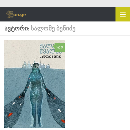
Skip to content
ᲐᲕᲢᲝᲠᲘ:
ᲡᲐᲚᲝᲛᲔ ᲑᲔᲜᲘᲫᲔ
0