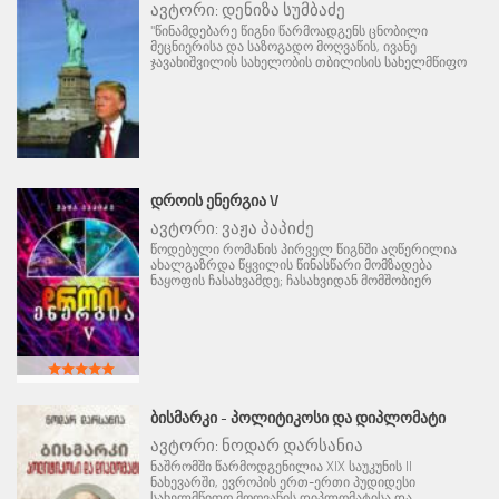
ავტორი:
დენიზა სუმბაძე
"წინამდებარე წიგნი წარმოადგენს ცნობილი
მეცნიერისა და საზოგადო მოღვაწის, ივანე
ჯავახიშვილის სახელობის თბილისის სახელმწიფო
ᲓᲠᲝᲘᲡ ᲔᲜᲔᲠᲒᲘᲐ V
ავტორი:
ვაჟა პაპიძე
წოდებული რომანის პირველ წიგნში აღწერილია
ახალგაზრდა წყვილის წინასწარი მომზადება
ნაყოფის ჩასახვამდე; ჩასახვიდან მომშობიერ
ᲑᲘᲡᲛᲐᲠᲙᲘ - ᲞᲝᲚᲘᲢᲘᲙᲝᲡᲘ ᲓᲐ ᲓᲘᲞᲚᲝᲛᲐᲢᲘ
ავტორი:
ნოდარ დარსანია
ნაშრომში წარმოდგენილია XIX საუკუნის II
ნახევარში, ევროპის ერთ-ერთი პუდიდესი
სახელმწიფო მოღვაწის დიპლომატისა და