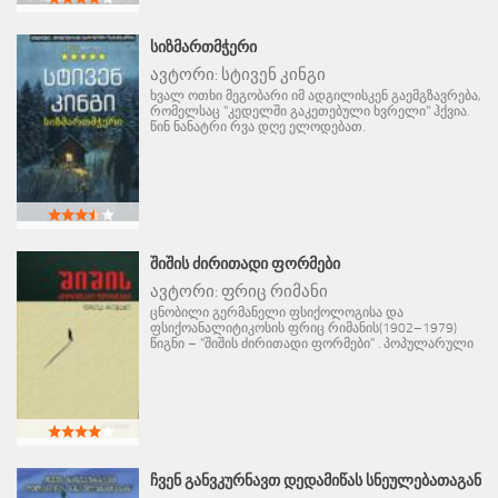
ᲡᲘᲖᲛᲐᲠᲗᲛᲭᲔᲠᲘ
ავტორი:
სტივენ კინგი
ხვალ ოთხი მეგობარი იმ ადგილისკენ გაემგზავრება,
რომელსაც "კედელში გაკეთებული ხვრელი" ჰქვია.
წინ ნანატრი რვა დღე ელოდებათ.
ᲨᲘᲨᲘᲡ ᲫᲘᲠᲘᲗᲐᲓᲘ ᲤᲝᲠᲛᲔᲑᲘ
ავტორი:
ფრიც რიმანი
ცნობილი გერმანელი ფსიქოლოგისა და
ფსიქოანალიტიკოსის ფრიც რიმანის(1902–1979)
წიგნი – "შიშის ძირითადი ფორმები" . პოპულარული
ᲩᲕᲔᲜ ᲒᲐᲜᲕᲙᲣᲠᲜᲐᲕᲗ ᲓᲔᲓᲐᲛᲘᲬᲐᲡ ᲡᲜᲔᲣᲚᲔᲑᲐᲗᲐᲒᲐᲜ