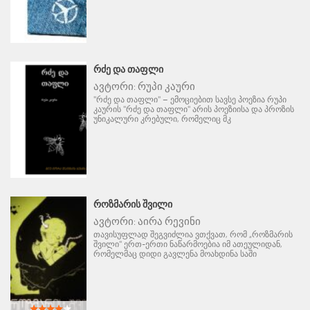
ᲠᲫᲔ ᲓᲐ ᲗᲐᲤᲚᲘ
ავტორი:
რუპი კაური
"რძე და თაფლი" – ემოციებით სავსე პოეზია რუპი
კაურის "რძე და თაფლი" არის პოეზიისა და პროზის
უნიკალური კრებული, რომელიც მკ
ᲠᲝᲖᲛᲐᲠᲘᲡ ᲨᲕᲘᲚᲘ
ავტორი:
აირა რევინი
თავისუფლად შეგვიძლია ვთქვათ, რომ „როზმარის
შვილი" ერთ-ერთი ნაწარმოებია იმ ათეულიდან,
რომელმაც დიდი გავლენა მოახდინა საში