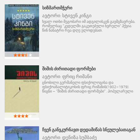
ᲡᲘᲖᲛᲐᲠᲗᲛᲭᲔᲠᲘ
ავტორი:
სტივენ კინგი
ხვალ ოთხი მეგობარი იმ ადგილისკენ გაემგზავრება,
რომელსაც "კედელში გაკეთებული ხვრელი" ჰქვია.
წინ ნანატრი რვა დღე ელოდებათ.
ᲨᲘᲨᲘᲡ ᲫᲘᲠᲘᲗᲐᲓᲘ ᲤᲝᲠᲛᲔᲑᲘ
ავტორი:
ფრიც რიმანი
ცნობილი გერმანელი ფსიქოლოგისა და
ფსიქოანალიტიკოსის ფრიც რიმანის(1902–1979)
წიგნი – "შიშის ძირითადი ფორმები" . პოპულარული
ᲩᲕᲔᲜ ᲒᲐᲜᲕᲙᲣᲠᲜᲐᲕᲗ ᲓᲔᲓᲐᲛᲘᲬᲐᲡ ᲡᲜᲔᲣᲚᲔᲑᲐᲗᲐᲒᲐᲜ
ავტორი:
დენიზა სუმბაძე