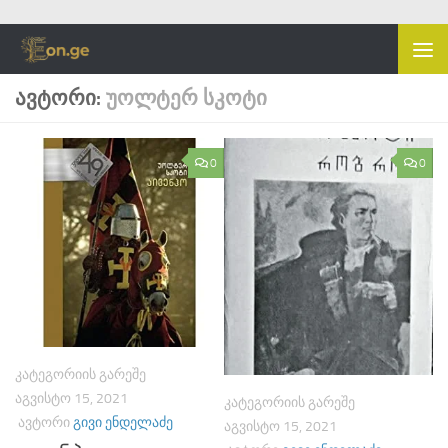
Skip to content
ᲐᲕᲢᲝᲠᲘ:
ᲣᲝᲚᲢᲔᲠ ᲡᲙᲝᲢᲘ
0
0
ᲙᲐᲢᲔᲒᲝᲠᲘᲘᲡ ᲒᲐᲠᲔᲨᲔ
ᲐᲒᲕᲘᲡᲢᲝ 15, 2021
ᲙᲐᲢᲔᲒᲝᲠᲘᲘᲡ ᲒᲐᲠᲔᲨᲔ
ᲐᲕᲢᲝᲠᲘ
ᲒᲘᲕᲘ ᲔᲜᲓᲔᲚᲐᲫᲔ
ᲐᲒᲕᲘᲡᲢᲝ 15, 2021