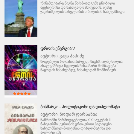
"წინამდებარე წიგნი წარმოადგენს ცნობილი
მეცნიერისა და საზოგადო მოღვაწის, ივანე
ჯავახიშვილის სახელობის თბილისის სახელმწიფო
ᲓᲠᲝᲘᲡ ᲔᲜᲔᲠᲒᲘᲐ V
ავტორი:
ვაჟა პაპიძე
წოდებული რომანის პირველ წიგნში აღწერილია
ახალგაზრდა წყვილის წინასწარი მომზადება
ნაყოფის ჩასახვამდე; ჩასახვიდან მომშობიერ
ᲑᲘᲡᲛᲐᲠᲙᲘ - ᲞᲝᲚᲘᲢᲘᲙᲝᲡᲘ ᲓᲐ ᲓᲘᲞᲚᲝᲛᲐᲢᲘ
ავტორი:
ნოდარ დარსანია
ნაშრომში წარმოდგენილია XIX საუკუნის II
ნახევარში, ევროპის ერთ-ერთი პუდიდესი
სახელმწიფო მოღვაწის დიპლომატისა და
პოლიტიკოს