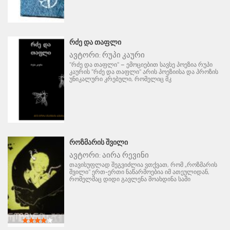
ᲠᲫᲔ ᲓᲐ ᲗᲐᲤᲚᲘ
ავტორი:
რუპი კაური
"რძე და თაფლი" – ემოციებით სავსე პოეზია რუპი
კაურის "რძე და თაფლი" არის პოეზიისა და პროზის
უნიკალური კრებული, რომელიც მკ
ᲠᲝᲖᲛᲐᲠᲘᲡ ᲨᲕᲘᲚᲘ
ავტორი:
აირა რევინი
თავისუფლად შეგვიძლია ვთქვათ, რომ „როზმარის
შვილი" ერთ-ერთი ნაწარმოებია იმ ათეულიდან,
რომელმაც დიდი გავლენა მოახდინა საში