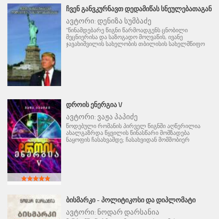
ᲩᲕᲔᲜ ᲒᲐᲜᲕᲙᲣᲠᲜᲐᲕᲗ ᲓᲔᲓᲐᲛᲘᲬᲐᲡ ᲡᲜᲔᲣᲚᲔᲑᲐᲗᲐᲒᲐᲜ
ავტორი:
დენიზა სუმბაძე
"წინამდებარე წიგნი წარმოადგენს ცნობილი
მეცნიერისა და საზოგადო მოღვაწის, ივანე
ჯავახიშვილის სახელობის თბილისის სახელმწიფო
ᲓᲠᲝᲘᲡ ᲔᲜᲔᲠᲒᲘᲐ V
ავტორი:
ვაჟა პაპიძე
წოდებული რომანის პირველ წიგნში აღწერილია
ახალგაზრდა წყვილის წინასწარი მომზადება
ნაყოფის ჩასახვამდე; ჩასახვიდან მომშობიერ
ᲑᲘᲡᲛᲐᲠᲙᲘ - ᲞᲝᲚᲘᲢᲘᲙᲝᲡᲘ ᲓᲐ ᲓᲘᲞᲚᲝᲛᲐᲢᲘ
ავტორი:
ნოდარ დარსანია