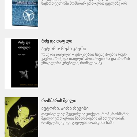
საქართველოში მომხდარ ერთ-ერთ ყველაზე დრ
ᲠᲫᲔ ᲓᲐ ᲗᲐᲤᲚᲘ
ავტორი:
რუპი კაური
"რძე და თაფლი" – ემოციებით სავსე პოეზია რუპი
კაურის "რძე და თაფლი" არის პოეზიისა და პროზის
უნიკალური კრებული, რომელიც მკ
ᲠᲝᲖᲛᲐᲠᲘᲡ ᲨᲕᲘᲚᲘ
ავტორი:
აირა რევინი
თავისუფლად შეგვიძლია ვთქვათ, რომ „როზმარის
შვილი" ერთ-ერთი ნაწარმოებია იმ ათეულიდან,
რომელმაც დიდი გავლენა მოახდინა საში