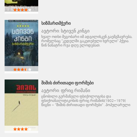
ᲡᲘᲖᲛᲐᲠᲗᲛᲭᲔᲠᲘ
ავტორი:
სტივენ კინგი
ხვალ ოთხი მეგობარი იმ ადგილისკენ გაემგზავრება,
რომელსაც "კედელში გაკეთებული ხვრელი" ჰქვია.
წინ ნანატრი რვა დღე ელოდებათ.
ᲨᲘᲨᲘᲡ ᲫᲘᲠᲘᲗᲐᲓᲘ ᲤᲝᲠᲛᲔᲑᲘ
ავტორი:
ფრიც რიმანი
ცნობილი გერმანელი ფსიქოლოგისა და
ფსიქოანალიტიკოსის ფრიც რიმანის(1902–1979)
წიგნი – "შიშის ძირითადი ფორმები" . პოპულარული