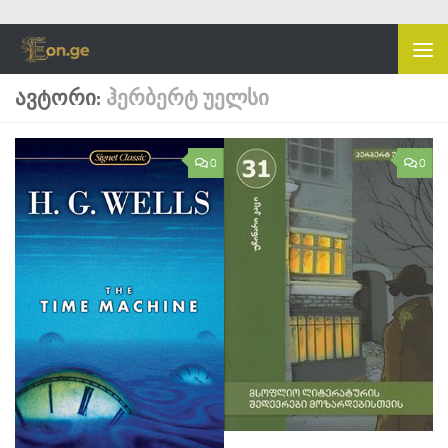
Skip to content
ᲐᲕᲢᲝᲠᲘ:
ᲰᲔᲠᲑᲔᲠᲢ ᲣᲔᲚᲡᲘ
0
0