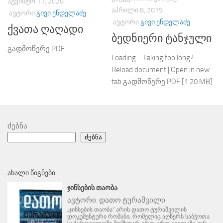
ᲐᲒᲕᲘᲡᲢᲝ 11, 2020
ᲐᲞᲠᲘᲚᲘ 8, 2019
ᲐᲕᲢᲝᲠᲘ
ᲒᲘᲕᲘ ᲔᲜᲓᲔᲚᲐᲫᲔ
ᲐᲕᲢᲝᲠᲘ
ᲒᲘᲕᲘ ᲔᲜᲓᲔᲚᲐᲫᲔ
ქვათა ღაღადი
ბედნიერი ტანჯული
გადმოწერე PDF
Loading… Taking too long?
Reload document | Open in new
tab გადმოწერე PDF [1.20 MB]
ძებნა
ძებნა
ᲐᲮᲐᲚᲘ ᲬᲘᲒᲜᲔᲑᲘ
ᲯᲘᲜᲡᲔᲑᲘᲡ ᲗᲐᲝᲑᲐ
ავტორი:
დათო ტურაშვილი
„ჯინსების თაობა“ არის დათო ტურაშვილის
დოკუმენტური რომანი, რომელიც აღწერს საბჭოთა