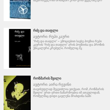
საქართველოში მომხდარ ერთ-ერთ ყველაზე დრ
ᲠᲫᲔ ᲓᲐ ᲗᲐᲤᲚᲘ
ავტორი:
რუპი კაური
"რძე და თაფლი" – ემოციებით სავსე პოეზია რუპი
კაურის "რძე და თაფლი" არის პოეზიისა და პროზის
უნიკალური კრებული, რომელიც მკ
ᲠᲝᲖᲛᲐᲠᲘᲡ ᲨᲕᲘᲚᲘ
ავტორი:
აირა რევინი
თავისუფლად შეგვიძლია ვთქვათ, რომ „როზმარის
შვილი" ერთ-ერთი ნაწარმოებია იმ ათეულიდან,
რომელმაც დიდი გავლენა მოახდინა საში