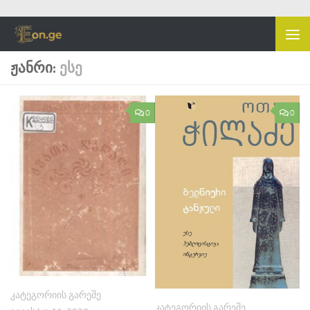
Skip to content
ᲟᲐᲜᲠᲘ:
ᲔᲡᲔ
0
0
ᲙᲐᲢᲔᲒᲝᲠᲘᲘᲡ ᲒᲐᲠᲔᲨᲔ
ᲙᲐᲢᲔᲒᲝᲠᲘᲘᲡ ᲒᲐᲠᲔᲨᲔ