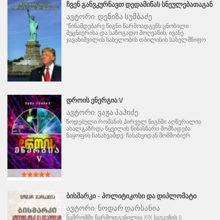
ᲩᲕᲔᲜ ᲒᲐᲜᲕᲙᲣᲠᲜᲐᲕᲗ ᲓᲔᲓᲐᲛᲘᲬᲐᲡ ᲡᲜᲔᲣᲚᲔᲑᲐᲗᲐᲒᲐᲜ
ავტორი:
დენიზა სუმბაძე
"წინამდებარე წიგნი წარმოადგენს ცნობილი
მეცნიერისა და საზოგადო მოღვაწის, ივანე
ჯავახიშვილის სახელობის თბილისის სახელმწიფო
ᲓᲠᲝᲘᲡ ᲔᲜᲔᲠᲒᲘᲐ V
ავტორი:
ვაჟა პაპიძე
წოდებული რომანის პირველ წიგნში აღწერილია
ახალგაზრდა წყვილის წინასწარი მომზადება
ნაყოფის ჩასახვამდე; ჩასახვიდან მომშობიერ
ᲑᲘᲡᲛᲐᲠᲙᲘ - ᲞᲝᲚᲘᲢᲘᲙᲝᲡᲘ ᲓᲐ ᲓᲘᲞᲚᲝᲛᲐᲢᲘ
ავტორი:
ნოდარ დარსანია
ნაშრომში წარმოდგენილია XIX საუკუნის II