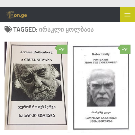
Skip to content
TAGGED:
ᲘᲠᲐᲙᲚᲘ ᲧᲝᲚᲑᲐᲘᲐ
0
0