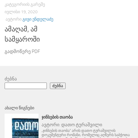
ᲙᲐᲢᲔᲒᲝᲠᲘᲘᲡ ᲒᲐᲠᲔᲨᲔ
ᲘᲕᲚᲘᲡᲘ 19, 2020
ᲐᲕᲢᲝᲠᲘ
ᲒᲘᲕᲘ ᲔᲜᲓᲔᲚᲐᲫᲔ
ამაღამ, ამ
სამყაროში
გადმოწერე PDF
ძებნა
ძებნა
ᲐᲮᲐᲚᲘ ᲬᲘᲒᲜᲔᲑᲘ
ᲯᲘᲜᲡᲔᲑᲘᲡ ᲗᲐᲝᲑᲐ
ავტორი:
დათო ტურაშვილი
„ჯინსების თაობა“ არის დათო ტურაშვილის
დოკუმენტური რომანი, რომელიც აღწერს საბჭოთა