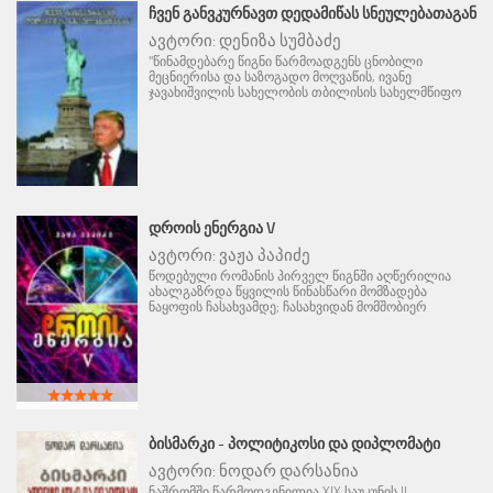
ᲩᲕᲔᲜ ᲒᲐᲜᲕᲙᲣᲠᲜᲐᲕᲗ ᲓᲔᲓᲐᲛᲘᲬᲐᲡ ᲡᲜᲔᲣᲚᲔᲑᲐᲗᲐᲒᲐᲜ
ავტორი:
დენიზა სუმბაძე
"წინამდებარე წიგნი წარმოადგენს ცნობილი
მეცნიერისა და საზოგადო მოღვაწის, ივანე
ჯავახიშვილის სახელობის თბილისის სახელმწიფო
ᲓᲠᲝᲘᲡ ᲔᲜᲔᲠᲒᲘᲐ V
ავტორი:
ვაჟა პაპიძე
წოდებული რომანის პირველ წიგნში აღწერილია
ახალგაზრდა წყვილის წინასწარი მომზადება
ნაყოფის ჩასახვამდე; ჩასახვიდან მომშობიერ
ᲑᲘᲡᲛᲐᲠᲙᲘ - ᲞᲝᲚᲘᲢᲘᲙᲝᲡᲘ ᲓᲐ ᲓᲘᲞᲚᲝᲛᲐᲢᲘ
ავტორი:
ნოდარ დარსანია
ნაშრომში წარმოდგენილია XIX საუკუნის II