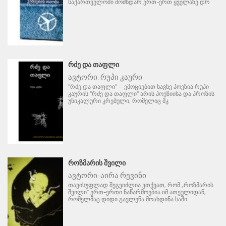
საქართველოში მომხდარ ერთ-ერთ ყველაზე დრ
ᲠᲫᲔ ᲓᲐ ᲗᲐᲤᲚᲘ
ავტორი:
რუპი კაური
"რძე და თაფლი" – ემოციებით სავსე პოეზია რუპი
კაურის "რძე და თაფლი" არის პოეზიისა და პროზის
უნიკალური კრებული, რომელიც მკ
ᲠᲝᲖᲛᲐᲠᲘᲡ ᲨᲕᲘᲚᲘ
ავტორი:
აირა რევინი
თავისუფლად შეგვიძლია ვთქვათ, რომ „როზმარის
შვილი" ერთ-ერთი ნაწარმოებია იმ ათეულიდან,
რომელმაც დიდი გავლენა მოახდინა საში