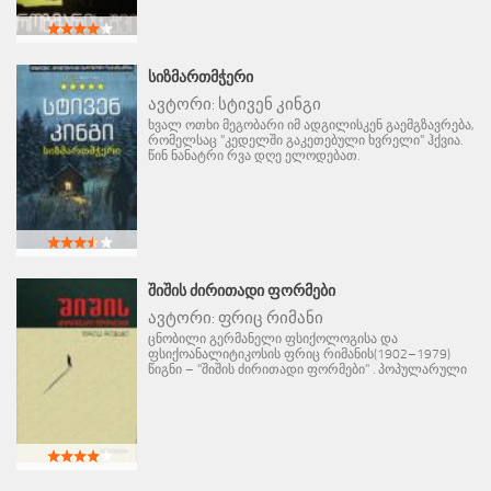
ᲡᲘᲖᲛᲐᲠᲗᲛᲭᲔᲠᲘ
ავტორი:
სტივენ კინგი
ხვალ ოთხი მეგობარი იმ ადგილისკენ გაემგზავრება,
რომელსაც "კედელში გაკეთებული ხვრელი" ჰქვია.
წინ ნანატრი რვა დღე ელოდებათ.
ᲨᲘᲨᲘᲡ ᲫᲘᲠᲘᲗᲐᲓᲘ ᲤᲝᲠᲛᲔᲑᲘ
ავტორი:
ფრიც რიმანი
ცნობილი გერმანელი ფსიქოლოგისა და
ფსიქოანალიტიკოსის ფრიც რიმანის(1902–1979)
წიგნი – "შიშის ძირითადი ფორმები" . პოპულარული