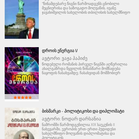
"წინამდებარე წიგნი წარმოადგენს ცნობილი
მეცნიერისა და საზოგადო მოღვაწის, ივანე
ჯავახიშვილის სახელობის თბილისის სახელმწიფო
ᲓᲠᲝᲘᲡ ᲔᲜᲔᲠᲒᲘᲐ V
ავტორი:
ვაჟა პაპიძე
წოდებული რომანის პირველ წიგნში აღწერილია
ახალგაზრდა წყვილის წინასწარი მომზადება
ნაყოფის ჩასახვამდე; ჩასახვიდან მომშობიერ
ᲑᲘᲡᲛᲐᲠᲙᲘ - ᲞᲝᲚᲘᲢᲘᲙᲝᲡᲘ ᲓᲐ ᲓᲘᲞᲚᲝᲛᲐᲢᲘ
ავტორი:
ნოდარ დარსანია
ნაშრომში წარმოდგენილია XIX საუკუნის II
ნახევარში, ევროპის ერთ-ერთი პუდიდესი
სახელმწიფო მოღვაწის დიპლომატისა და
პოლიტიკოს