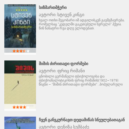
ᲡᲘᲖᲛᲐᲠᲗᲛᲭᲔᲠᲘ
ავტორი:
სტივენ კინგი
ხვალ ოთხი მეგობარი იმ ადგილისკენ გაემგზავრება,
რომელსაც "კედელში გაკეთებული ხვრელი" ჰქვია.
წინ ნანატრი რვა დღე ელოდებათ.
ᲨᲘᲨᲘᲡ ᲫᲘᲠᲘᲗᲐᲓᲘ ᲤᲝᲠᲛᲔᲑᲘ
ავტორი:
ფრიც რიმანი
ცნობილი გერმანელი ფსიქოლოგისა და
ფსიქოანალიტიკოსის ფრიც რიმანის(1902–1979)
წიგნი – "შიშის ძირითადი ფორმები" . პოპულარული
ᲩᲕᲔᲜ ᲒᲐᲜᲕᲙᲣᲠᲜᲐᲕᲗ ᲓᲔᲓᲐᲛᲘᲬᲐᲡ ᲡᲜᲔᲣᲚᲔᲑᲐᲗᲐᲒᲐᲜ
ავტორი:
დენიზა სუმბაძე