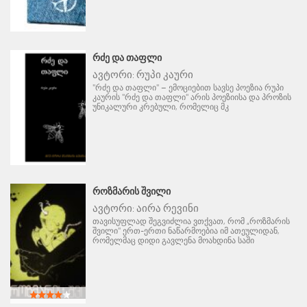
ᲠᲫᲔ ᲓᲐ ᲗᲐᲤᲚᲘ
ავტორი:
რუპი კაური
"რძე და თაფლი" – ემოციებით სავსე პოეზია რუპი
კაურის "რძე და თაფლი" არის პოეზიისა და პროზის
უნიკალური კრებული, რომელიც მკ
ᲠᲝᲖᲛᲐᲠᲘᲡ ᲨᲕᲘᲚᲘ
ავტორი:
აირა რევინი
თავისუფლად შეგვიძლია ვთქვათ, რომ „როზმარის
შვილი" ერთ-ერთი ნაწარმოებია იმ ათეულიდან,
რომელმაც დიდი გავლენა მოახდინა საში