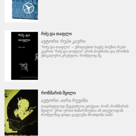
ᲠᲫᲔ ᲓᲐ ᲗᲐᲤᲚᲘ
ავტორი:
რუპი კაური
"რძე და თაფლი" – ემოციებით სავსე პოეზია რუპი
კაურის "რძე და თაფლი" არის პოეზიისა და პროზის
უნიკალური კრებული, რომელიც მკ
ᲠᲝᲖᲛᲐᲠᲘᲡ ᲨᲕᲘᲚᲘ
ავტორი:
აირა რევინი
თავისუფლად შეგვიძლია ვთქვათ, რომ „როზმარის
შვილი" ერთ-ერთი ნაწარმოებია იმ ათეულიდან,
რომელმაც დიდი გავლენა მოახდინა საში