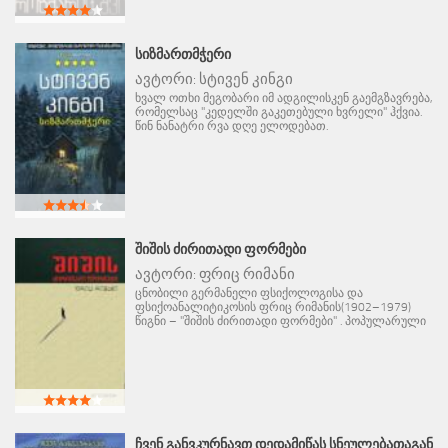
ᲡᲘᲖᲛᲐᲠᲗᲛᲭᲔᲠᲘ
ავტორი:
სტივენ კინგი
ხვალ ოთხი მეგობარი იმ ადგილისკენ გაემგზავრება,
რომელსაც "კედელში გაკეთებული ხვრელი" ჰქვია.
წინ ნანატრი რვა დღე ელოდებათ.
ᲨᲘᲨᲘᲡ ᲫᲘᲠᲘᲗᲐᲓᲘ ᲤᲝᲠᲛᲔᲑᲘ
ავტორი:
ფრიც რიმანი
ცნობილი გერმანელი ფსიქოლოგისა და
ფსიქოანალიტიკოსის ფრიც რიმანის(1902–1979)
წიგნი – "შიშის ძირითადი ფორმები" . პოპულარული
ᲩᲕᲔᲜ ᲒᲐᲜᲕᲙᲣᲠᲜᲐᲕᲗ ᲓᲔᲓᲐᲛᲘᲬᲐᲡ ᲡᲜᲔᲣᲚᲔᲑᲐᲗᲐᲒᲐᲜ