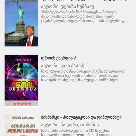
ავტორი:
დენიზა სუმბაძე
"წინამდებარე წიგნი წარმოადგენს ცნობილი
მეცნიერისა და საზოგადო მოღვაწის, ივანე
ჯავახიშვილის სახელობის თბილისის სახელმწიფო
ᲓᲠᲝᲘᲡ ᲔᲜᲔᲠᲒᲘᲐ V
ავტორი:
ვაჟა პაპიძე
წოდებული რომანის პირველ წიგნში აღწერილია
ახალგაზრდა წყვილის წინასწარი მომზადება
ნაყოფის ჩასახვამდე; ჩასახვიდან მომშობიერ
ᲑᲘᲡᲛᲐᲠᲙᲘ - ᲞᲝᲚᲘᲢᲘᲙᲝᲡᲘ ᲓᲐ ᲓᲘᲞᲚᲝᲛᲐᲢᲘ
ავტორი:
ნოდარ დარსანია
ნაშრომში წარმოდგენილია XIX საუკუნის II
ნახევარში, ევროპის ერთ-ერთი პუდიდესი