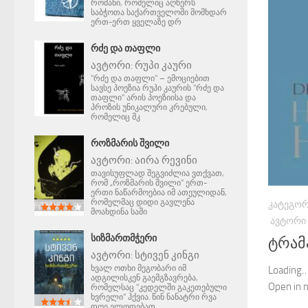
რომანი, რომელიც აღწერს
საბჭოთა საქართველოში მომხდარ
ერთ-ერთ ყველაზე დრ
ᲠᲫᲔ ᲓᲐ ᲗᲐᲤᲚᲘ
ავტორი:
რუპი კაური
"რძე და თაფლი" – ემოციებით
სავსე პოეზია რუპი კაურის "რძე და
თაფლი" არის პოეზიისა და
პროზის უნიკალური კრებული,
რომელიც მკ
ᲠᲝᲖᲛᲐᲠᲘᲡ ᲨᲕᲘᲚᲘ
ავტორი:
აირა რევინი
თავისუფლად შეგვიძლია ვთქვათ,
რომ „როზმარის შვილი" ერთ-
ერთი ნაწარმოებია იმ ათეულიდან,
რომელმაც დიდი გავლენა
ᲙᲐᲢᲔᲒᲝᲠ
მოახდინა საში
ᲐᲕᲢᲝᲠᲘ
ᲡᲘᲖᲛᲐᲠᲗᲛᲭᲔᲠᲘ
ტრამ
ავტორი:
სტივენ კინგი
ხვალ ოთხი მეგობარი იმ
Loading…
ადგილისკენ გაემგზავრება,
Open in
რომელსაც "კედელში გაკეთებული
ხვრელი" ჰქვია. წინ ნანატრი რვა
დღე ელოდებათ.