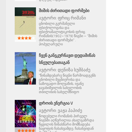
ᲨᲘᲨᲘᲡ ᲫᲘᲠᲘᲗᲐᲓᲘ ᲤᲝᲠᲛᲔᲑᲘ
ავტორი:
ფრიც რიმანი
ცნობილი გერმანელი
ფსიქოლოგისა და
ფსიქოანალიტიკოსის ფრიც
რიმანის(1902–1979) წიგნი – "შიშის
ძირითადი ფორმები" .
პოპულარული
ᲩᲕᲔᲜ ᲒᲐᲜᲕᲙᲣᲠᲜᲐᲕᲗ ᲓᲔᲓᲐᲛᲘᲬᲐᲡ
ᲡᲜᲔᲣᲚᲔᲑᲐᲗᲐᲒᲐᲜ
ავტორი:
დენიზა სუმბაძე
"წინამდებარე წიგნი წარმოადგენს
ცნობილი მეცნიერისა და
საზოგადო მოღვაწის, ივანე
ჯავახიშვილის სახელობის
თბილისის სახელმწიფო
ᲓᲠᲝᲘᲡ ᲔᲜᲔᲠᲒᲘᲐ V
ავტორი:
ვაჟა პაპიძე
წოდებული რომანის პირველ
წიგნში აღწერილია ახალგაზრდა
წყვილის წინასწარი მომზადება
ნაყოფის ჩასახვამდე; ჩასახვიდან