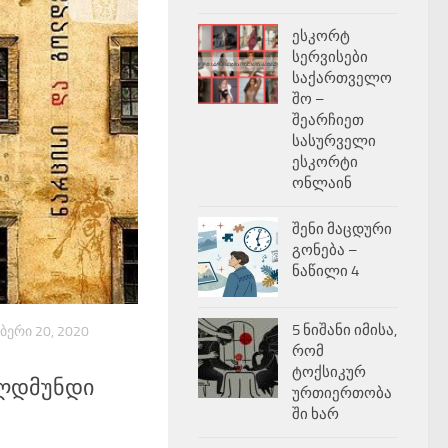
ესკორტ
სერვისები
საქართველო
შო –
შეარჩიეთ
სასურველი
ესკორტი
ონლაინ
შენი მაცდური
გონება –
ნაწილი 4
5 ნიშანი იმისა,
ᲑᲔᲠᲘ 20, 2020
რომ
ტოქსიკურ
ოლდმუნდი
ურთიერთობა
ში ხარ