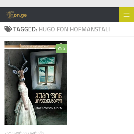
Skip to content
TAGGED:
HUGO FON HOFMANSTALI
0
ᲙᲐᲢᲔᲒᲝᲠᲘᲘᲡ ᲒᲐᲠᲔᲨᲔ