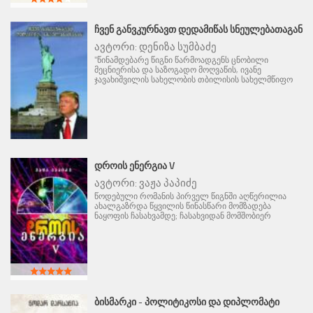
ᲩᲕᲔᲜ ᲒᲐᲜᲕᲙᲣᲠᲜᲐᲕᲗ ᲓᲔᲓᲐᲛᲘᲬᲐᲡ ᲡᲜᲔᲣᲚᲔᲑᲐᲗᲐᲒᲐᲜ
ავტორი:
დენიზა სუმბაძე
"წინამდებარე წიგნი წარმოადგენს ცნობილი
მეცნიერისა და საზოგადო მოღვაწის, ივანე
ჯავახიშვილის სახელობის თბილისის სახელმწიფო
ᲓᲠᲝᲘᲡ ᲔᲜᲔᲠᲒᲘᲐ V
ავტორი:
ვაჟა პაპიძე
წოდებული რომანის პირველ წიგნში აღწერილია
ახალგაზრდა წყვილის წინასწარი მომზადება
ნაყოფის ჩასახვამდე; ჩასახვიდან მომშობიერ
ᲑᲘᲡᲛᲐᲠᲙᲘ - ᲞᲝᲚᲘᲢᲘᲙᲝᲡᲘ ᲓᲐ ᲓᲘᲞᲚᲝᲛᲐᲢᲘ