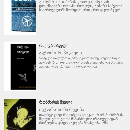
„ჯინსების თაობა“ არის დათო ტურაშვილის
დოკუმენტური რომანი, რომელიც აღწერს საბჭოთა
საქართველოში მომხდარ ერთ-ერთ ყველაზე დრ
ᲠᲫᲔ ᲓᲐ ᲗᲐᲤᲚᲘ
ავტორი:
რუპი კაური
"რძე და თაფლი" – ემოციებით სავსე პოეზია რუპი
კაურის "რძე და თაფლი" არის პოეზიისა და პროზის
უნიკალური კრებული, რომელიც მკ
ᲠᲝᲖᲛᲐᲠᲘᲡ ᲨᲕᲘᲚᲘ
ავტორი:
აირა რევინი
თავისუფლად შეგვიძლია ვთქვათ, რომ „როზმარის
შვილი" ერთ-ერთი ნაწარმოებია იმ ათეულიდან,
რომელმაც დიდი გავლენა მოახდინა საში