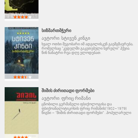
ᲡᲘᲖᲛᲐᲠᲗᲛᲭᲔᲠᲘ
ავტორი:
სტივენ კინგი
ხვალ ოთხი მეგობარი იმ ადგილისკენ გაემგზავრება,
რომელსაც "კედელში გაკეთებული ხვრელი" ჰქვია.
წინ ნანატრი რვა დღე ელოდებათ.
ᲨᲘᲨᲘᲡ ᲫᲘᲠᲘᲗᲐᲓᲘ ᲤᲝᲠᲛᲔᲑᲘ
ავტორი:
ფრიც რიმანი
ცნობილი გერმანელი ფსიქოლოგისა და
ფსიქოანალიტიკოსის ფრიც რიმანის(1902–1979)
წიგნი – "შიშის ძირითადი ფორმები" . პოპულარული