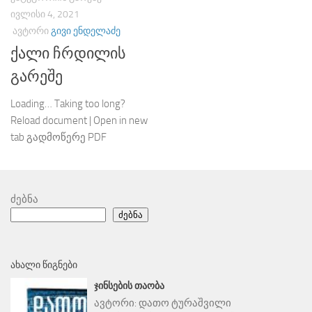
ᲘᲕᲚᲘᲡᲘ 4, 2021
ᲐᲕᲢᲝᲠᲘ
ᲒᲘᲕᲘ ᲔᲜᲓᲔᲚᲐᲫᲔ
ქალი ჩრდილის
გარეშე
Loading… Taking too long?
Reload document | Open in new
tab გადმოწერე PDF
ძებნა
ძებნა
ᲐᲮᲐᲚᲘ ᲬᲘᲒᲜᲔᲑᲘ
ᲯᲘᲜᲡᲔᲑᲘᲡ ᲗᲐᲝᲑᲐ
ავტორი:
დათო ტურაშვილი