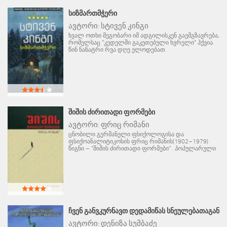
ᲡᲘᲖᲛᲐᲠᲗᲛᲭᲔᲠᲘ
ავტორი:
სტივენ კინგი
ხვალ ოთხი მეგობარი იმ ადგილისკენ გაემგზავრება,
რომელსაც "კედელში გაკეთებული ხვრელი" ჰქვია.
წინ ნანატრი რვა დღე ელოდებათ.
ᲨᲘᲨᲘᲡ ᲫᲘᲠᲘᲗᲐᲓᲘ ᲤᲝᲠᲛᲔᲑᲘ
ავტორი:
ფრიც რიმანი
ცნობილი გერმანელი ფსიქოლოგისა და
ფსიქოანალიტიკოსის ფრიც რიმანის(1902–1979)
წიგნი – "შიშის ძირითადი ფორმები" . პოპულარული
ᲩᲕᲔᲜ ᲒᲐᲜᲕᲙᲣᲠᲜᲐᲕᲗ ᲓᲔᲓᲐᲛᲘᲬᲐᲡ ᲡᲜᲔᲣᲚᲔᲑᲐᲗᲐᲒᲐᲜ
ავტორი:
დენიზა სუმბაძე