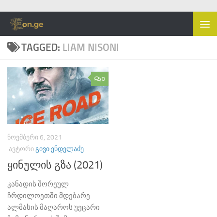
Skip to content
TAGGED:
LIAM NISONI
0
ᲜᲝᲔᲛᲑᲔᲠᲘ 6, 2021
ᲐᲕᲢᲝᲠᲘ
ᲒᲘᲕᲘ ᲔᲜᲓᲔᲚᲐᲫᲔ
ყინულის გზა (2021)
კანადის შორეულ
ჩრდილოეთში მდებარე
ალმასის მაღაროს უეცარი