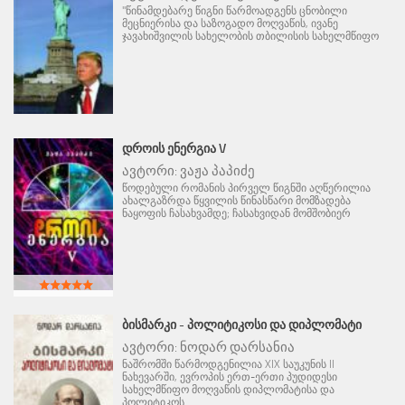
"წინამდებარე წიგნი წარმოადგენს ცნობილი
მეცნიერისა და საზოგადო მოღვაწის, ივანე
ჯავახიშვილის სახელობის თბილისის სახელმწიფო
ᲓᲠᲝᲘᲡ ᲔᲜᲔᲠᲒᲘᲐ V
ავტორი:
ვაჟა პაპიძე
წოდებული რომანის პირველ წიგნში აღწერილია
ახალგაზრდა წყვილის წინასწარი მომზადება
ნაყოფის ჩასახვამდე; ჩასახვიდან მომშობიერ
ᲑᲘᲡᲛᲐᲠᲙᲘ - ᲞᲝᲚᲘᲢᲘᲙᲝᲡᲘ ᲓᲐ ᲓᲘᲞᲚᲝᲛᲐᲢᲘ
ავტორი:
ნოდარ დარსანია
ნაშრომში წარმოდგენილია XIX საუკუნის II
ნახევარში, ევროპის ერთ-ერთი პუდიდესი
სახელმწიფო მოღვაწის დიპლომატისა და
პოლიტიკოს