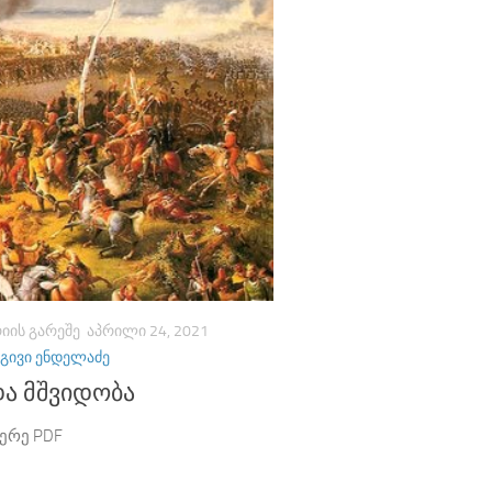
ᲘᲘᲡ ᲒᲐᲠᲔᲨᲔ
ᲐᲞᲠᲘᲚᲘ 24, 2021
ᲒᲘᲕᲘ ᲔᲜᲓᲔᲚᲐᲫᲔ
და მშვიდობა
ერე PDF