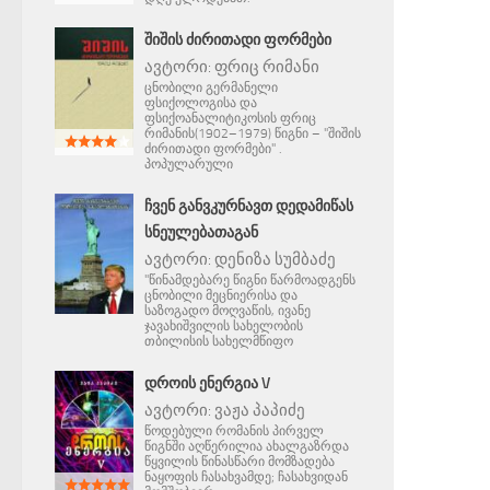
ᲨᲘᲨᲘᲡ ᲫᲘᲠᲘᲗᲐᲓᲘ ᲤᲝᲠᲛᲔᲑᲘ
ავტორი:
ფრიც რიმანი
ცნობილი გერმანელი
ფსიქოლოგისა და
ფსიქოანალიტიკოსის ფრიც
რიმანის(1902–1979) წიგნი – "შიშის
ძირითადი ფორმები" .
პოპულარული
ᲩᲕᲔᲜ ᲒᲐᲜᲕᲙᲣᲠᲜᲐᲕᲗ ᲓᲔᲓᲐᲛᲘᲬᲐᲡ
ᲡᲜᲔᲣᲚᲔᲑᲐᲗᲐᲒᲐᲜ
ავტორი:
დენიზა სუმბაძე
"წინამდებარე წიგნი წარმოადგენს
ცნობილი მეცნიერისა და
საზოგადო მოღვაწის, ივანე
ჯავახიშვილის სახელობის
თბილისის სახელმწიფო
ᲓᲠᲝᲘᲡ ᲔᲜᲔᲠᲒᲘᲐ V
ავტორი:
ვაჟა პაპიძე
წოდებული რომანის პირველ
წიგნში აღწერილია ახალგაზრდა
წყვილის წინასწარი მომზადება
ნაყოფის ჩასახვამდე; ჩასახვიდან