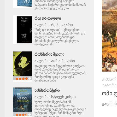
რომანი, რომელიც აღწერს
საბჭოთა საქართველოში მომხდარ
ერთ-ერთ ყველაზე დრ
ᲠᲫᲔ ᲓᲐ ᲗᲐᲤᲚᲘ
ავტორი:
რუპი კაური
"რძე და თაფლი" – ემოციებით
სავსე პოეზია რუპი კაურის "რძე და
თაფლი" არის პოეზიისა და
პროზის უნიკალური კრებული,
რომელიც მკ
ᲠᲝᲖᲛᲐᲠᲘᲡ ᲨᲕᲘᲚᲘ
ავტორი:
აირა რევინი
თავისუფლად შეგვიძლია ვთქვათ,
რომ „როზმარის შვილი" ერთ-
ერთი ნაწარმოებია იმ ათეულიდან,
რომელმაც დიდი გავლენა
ᲙᲐᲢᲔᲒᲝᲠ
მოახდინა საში
ᲐᲕᲢᲝᲠᲘ
ᲡᲘᲖᲛᲐᲠᲗᲛᲭᲔᲠᲘ
ომი 
ავტორი:
სტივენ კინგი
ხვალ ოთხი მეგობარი იმ
გადმოწ
ადგილისკენ გაემგზავრება,
რომელსაც "კედელში გაკეთებული
ხვრელი" ჰქვია. წინ ნანატრი რვა
დღე ელოდებათ.