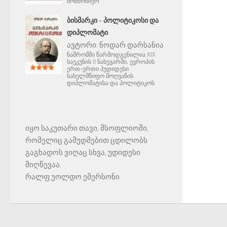
მომშობიერ
ᲑᲘᲡᲛᲐᲠᲙᲘ - ᲞᲝᲚᲘᲢᲘᲙᲝᲡᲘ ᲓᲐ
ᲓᲘᲞᲚᲝᲛᲐᲢᲘ
ავტორი:
ნოდარ დარსანია
ნაშრომში წარმოდგენილია XIX
საუკუნის II ნახევარში, ევროპის
ერთ-ერთი პუდიდესი
სახელმწიფო მოღვაწის
დიპლომატისა და პოლიტიკოს
იყო საკუთარი თავი, მსოფლიოში,
რომელიც გამუდმებით ცდილობს
გაგხადოს ვიღაც სხვა, უდიდესი
მიღწევაა.
რალფ უოლდო ემერსონი