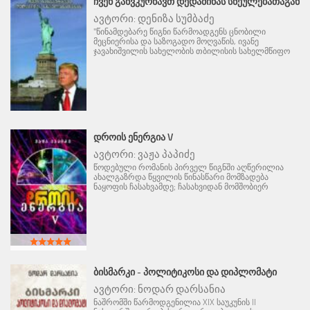
ᲩᲕᲔᲜ ᲒᲐᲜᲕᲙᲣᲠᲜᲐᲕᲗ ᲓᲔᲓᲐᲛᲘᲬᲐᲡ ᲡᲜᲔᲣᲚᲔᲑᲐᲗᲐᲒᲐᲜ
ავტორი:
დენიზა სუმბაძე
"წინამდებარე წიგნი წარმოადგენს ცნობილი
მეცნიერისა და საზოგადო მოღვაწის, ივანე
ჯავახიშვილის სახელობის თბილისის სახელმწიფო
ᲓᲠᲝᲘᲡ ᲔᲜᲔᲠᲒᲘᲐ V
ავტორი:
ვაჟა პაპიძე
წოდებული რომანის პირველ წიგნში აღწერილია
ახალგაზრდა წყვილის წინასწარი მომზადება
ნაყოფის ჩასახვამდე; ჩასახვიდან მომშობიერ
ᲑᲘᲡᲛᲐᲠᲙᲘ - ᲞᲝᲚᲘᲢᲘᲙᲝᲡᲘ ᲓᲐ ᲓᲘᲞᲚᲝᲛᲐᲢᲘ
ავტორი:
ნოდარ დარსანია
ნაშრომში წარმოდგენილია XIX საუკუნის II