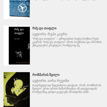
ᲠᲫᲔ ᲓᲐ ᲗᲐᲤᲚᲘ
ავტორი:
რუპი კაური
"რძე და თაფლი" – ემოციებით სავსე პოეზია რუპი
კაურის "რძე და თაფლი" არის პოეზიისა და პროზის
უნიკალური კრებული, რომელიც მკ
ᲠᲝᲖᲛᲐᲠᲘᲡ ᲨᲕᲘᲚᲘ
ავტორი:
აირა რევინი
თავისუფლად შეგვიძლია ვთქვათ, რომ „როზმარის
შვილი" ერთ-ერთი ნაწარმოებია იმ ათეულიდან,
რომელმაც დიდი გავლენა მოახდინა საში