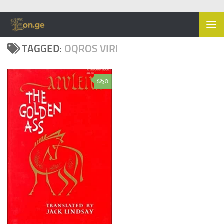
Skip to content
TAGGED:
OQROS VIRI
0