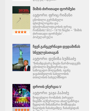
ᲨᲘᲨᲘᲡ ᲫᲘᲠᲘᲗᲐᲓᲘ ᲤᲝᲠᲛᲔᲑᲘ
ავტორი:
ფრიც რიმანი
ცნობილი გერმანელი
ფსიქოლოგისა და
ფსიქოანალიტიკოსის ფრიც
რიმანის(1902–1979) წიგნი – "შიშის
ძირითადი ფორმები" .
პოპულარული
ᲩᲕᲔᲜ ᲒᲐᲜᲕᲙᲣᲠᲜᲐᲕᲗ ᲓᲔᲓᲐᲛᲘᲬᲐᲡ
ᲡᲜᲔᲣᲚᲔᲑᲐᲗᲐᲒᲐᲜ
ავტორი:
დენიზა სუმბაძე
"წინამდებარე წიგნი წარმოადგენს
ცნობილი მეცნიერისა და
საზოგადო მოღვაწის, ივანე
ჯავახიშვილის სახელობის
თბილისის სახელმწიფო
ᲓᲠᲝᲘᲡ ᲔᲜᲔᲠᲒᲘᲐ V
ავტორი:
ვაჟა პაპიძე
წოდებული რომანის პირველ
წიგნში აღწერილია ახალგაზრდა
წყვილის წინასწარი მომზადება
ნაყოფის ჩასახვამდე; ჩასახვიდან