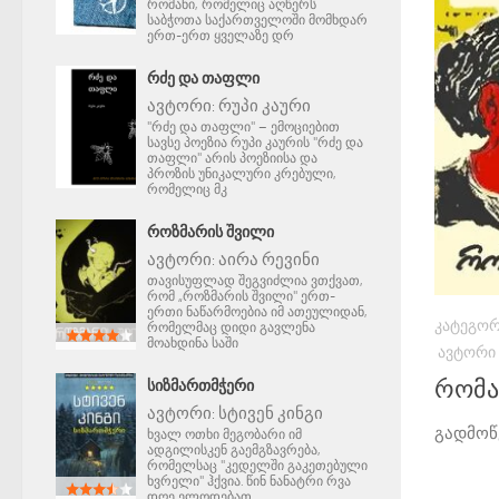
რომანი, რომელიც აღწერს
საბჭოთა საქართველოში მომხდარ
ერთ-ერთ ყველაზე დრ
ᲠᲫᲔ ᲓᲐ ᲗᲐᲤᲚᲘ
ავტორი:
რუპი კაური
"რძე და თაფლი" – ემოციებით
სავსე პოეზია რუპი კაურის "რძე და
თაფლი" არის პოეზიისა და
პროზის უნიკალური კრებული,
რომელიც მკ
ᲠᲝᲖᲛᲐᲠᲘᲡ ᲨᲕᲘᲚᲘ
ავტორი:
აირა რევინი
თავისუფლად შეგვიძლია ვთქვათ,
რომ „როზმარის შვილი" ერთ-
ერთი ნაწარმოებია იმ ათეულიდან,
ᲙᲐᲢᲔᲒᲝᲠ
რომელმაც დიდი გავლენა
მოახდინა საში
ᲐᲕᲢᲝᲠᲘ
რომა
ᲡᲘᲖᲛᲐᲠᲗᲛᲭᲔᲠᲘ
ავტორი:
სტივენ კინგი
გადმოწ
ხვალ ოთხი მეგობარი იმ
ადგილისკენ გაემგზავრება,
რომელსაც "კედელში გაკეთებული
ხვრელი" ჰქვია. წინ ნანატრი რვა
დღე ელოდებათ.