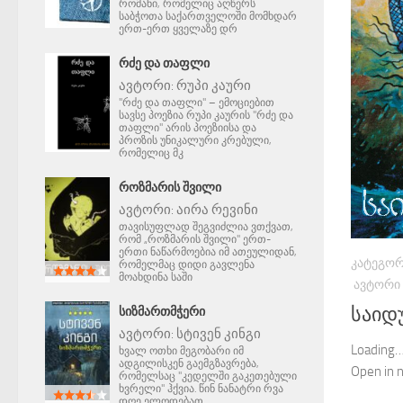
რომანი, რომელიც აღწერს
საბჭოთა საქართველოში მომხდარ
ერთ-ერთ ყველაზე დრ
ᲠᲫᲔ ᲓᲐ ᲗᲐᲤᲚᲘ
ავტორი:
რუპი კაური
"რძე და თაფლი" – ემოციებით
სავსე პოეზია რუპი კაურის "რძე და
თაფლი" არის პოეზიისა და
პროზის უნიკალური კრებული,
რომელიც მკ
ᲠᲝᲖᲛᲐᲠᲘᲡ ᲨᲕᲘᲚᲘ
ავტორი:
აირა რევინი
თავისუფლად შეგვიძლია ვთქვათ,
რომ „როზმარის შვილი" ერთ-
ერთი ნაწარმოებია იმ ათეულიდან,
ᲙᲐᲢᲔᲒᲝᲠ
რომელმაც დიდი გავლენა
მოახდინა საში
ᲐᲕᲢᲝᲠᲘ
საიდ
ᲡᲘᲖᲛᲐᲠᲗᲛᲭᲔᲠᲘ
ავტორი:
სტივენ კინგი
Loading…
ხვალ ოთხი მეგობარი იმ
ადგილისკენ გაემგზავრება,
Open in
რომელსაც "კედელში გაკეთებული
ხვრელი" ჰქვია. წინ ნანატრი რვა
დღე ელოდებათ.