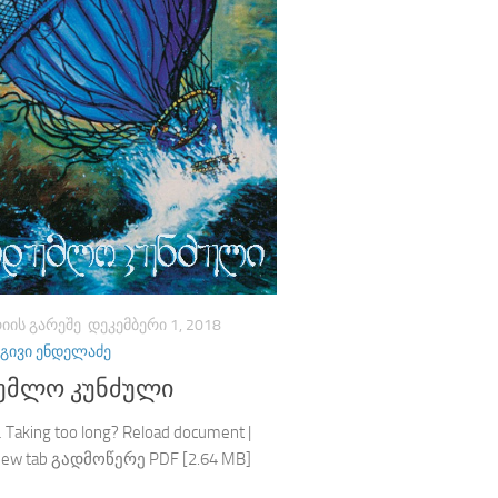
ᲘᲘᲡ ᲒᲐᲠᲔᲨᲔ
ᲓᲔᲙᲔᲛᲑᲔᲠᲘ 1, 2018
ᲒᲘᲕᲘ ᲔᲜᲓᲔᲚᲐᲫᲔ
უმლო კუნძული
 Taking too long? Reload document |
 new tab გადმოწერე PDF [2.64 MB]