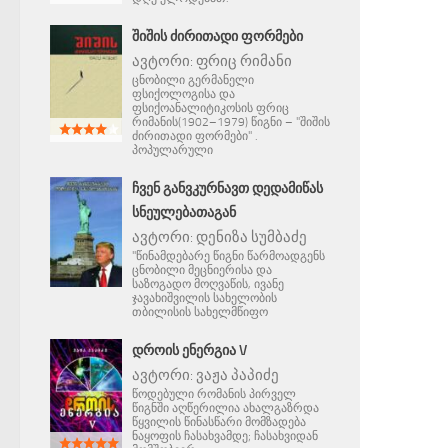
ᲨᲘᲨᲘᲡ ᲫᲘᲠᲘᲗᲐᲓᲘ ᲤᲝᲠᲛᲔᲑᲘ
ავტორი:
ფრიც რიმანი
ცნობილი გერმანელი
ფსიქოლოგისა და
ფსიქოანალიტიკოსის ფრიც
რიმანის(1902–1979) წიგნი – "შიშის
ძირითადი ფორმები" .
პოპულარული
ᲩᲕᲔᲜ ᲒᲐᲜᲕᲙᲣᲠᲜᲐᲕᲗ ᲓᲔᲓᲐᲛᲘᲬᲐᲡ
ᲡᲜᲔᲣᲚᲔᲑᲐᲗᲐᲒᲐᲜ
ავტორი:
დენიზა სუმბაძე
"წინამდებარე წიგნი წარმოადგენს
ცნობილი მეცნიერისა და
საზოგადო მოღვაწის, ივანე
ჯავახიშვილის სახელობის
თბილისის სახელმწიფო
ᲓᲠᲝᲘᲡ ᲔᲜᲔᲠᲒᲘᲐ V
ავტორი:
ვაჟა პაპიძე
წოდებული რომანის პირველ
წიგნში აღწერილია ახალგაზრდა
წყვილის წინასწარი მომზადება
ნაყოფის ჩასახვამდე; ჩასახვიდან