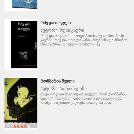
ᲠᲫᲔ ᲓᲐ ᲗᲐᲤᲚᲘ
ავტორი:
რუპი კაური
"რძე და თაფლი" – ემოციებით სავსე პოეზია რუპი
კაურის "რძე და თაფლი" არის პოეზიისა და პროზის
უნიკალური კრებული, რომელიც მკ
ᲠᲝᲖᲛᲐᲠᲘᲡ ᲨᲕᲘᲚᲘ
ავტორი:
აირა რევინი
თავისუფლად შეგვიძლია ვთქვათ, რომ „როზმარის
შვილი" ერთ-ერთი ნაწარმოებია იმ ათეულიდან,
რომელმაც დიდი გავლენა მოახდინა საში