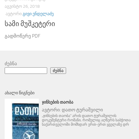
ᲐᲒᲕᲘᲡᲢᲝ 26, 2018
ᲐᲕᲢᲝᲠᲘ
ᲒᲘᲕᲘ ᲔᲜᲓᲔᲚᲐᲫᲔ
სამი მუშკეტერი
გადმოწერე PDF
ძებნა
ძებნა
ᲐᲮᲐᲚᲘ ᲬᲘᲒᲜᲔᲑᲘ
ᲯᲘᲜᲡᲔᲑᲘᲡ ᲗᲐᲝᲑᲐ
ავტორი:
დათო ტურაშვილი
„ჯინსების თაობა“ არის დათო ტურაშვილის
დოკუმენტური რომანი, რომელიც აღწერს საბჭოთა
საქართველოში მომხდარ ერთ-ერთ ყველაზე დრ