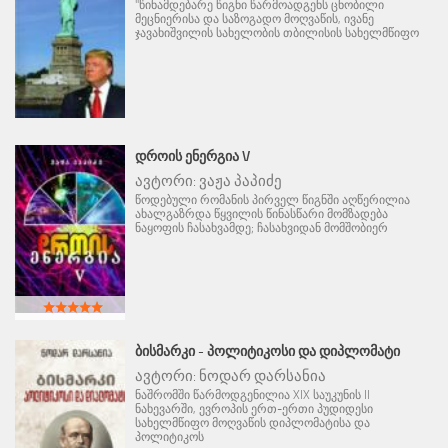
"წინამდებარე წიგნი წარმოადგენს ცნობილი
მეცნიერისა და საზოგადო მოღვაწის, ივანე
ჯავახიშვილის სახელობის თბილისის სახელმწიფო
ᲓᲠᲝᲘᲡ ᲔᲜᲔᲠᲒᲘᲐ V
ავტორი:
ვაჟა პაპიძე
წოდებული რომანის პირველ წიგნში აღწერილია
ახალგაზრდა წყვილის წინასწარი მომზადება
ნაყოფის ჩასახვამდე; ჩასახვიდან მომშობიერ
ᲑᲘᲡᲛᲐᲠᲙᲘ - ᲞᲝᲚᲘᲢᲘᲙᲝᲡᲘ ᲓᲐ ᲓᲘᲞᲚᲝᲛᲐᲢᲘ
ავტორი:
ნოდარ დარსანია
ნაშრომში წარმოდგენილია XIX საუკუნის II
ნახევარში, ევროპის ერთ-ერთი პუდიდესი
სახელმწიფო მოღვაწის დიპლომატისა და
პოლიტიკოს