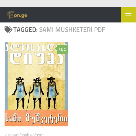
Skip to content
TAGGED:
SAMI MUSHKETERI PDF
2
ᲙᲐᲢᲔᲒᲝᲠᲘᲘᲡ ᲒᲐᲠᲔᲨᲔ