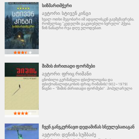
ᲡᲘᲖᲛᲐᲠᲗᲛᲭᲔᲠᲘ
ავტორი:
სტივენ კინგი
ხვალ ოთხი მეგობარი იმ ადგილისკენ გაემგზავრება,
რომელსაც "კედელში გაკეთებული ხვრელი" ჰქვია.
წინ ნანატრი რვა დღე ელოდებათ.
ᲨᲘᲨᲘᲡ ᲫᲘᲠᲘᲗᲐᲓᲘ ᲤᲝᲠᲛᲔᲑᲘ
ავტორი:
ფრიც რიმანი
ცნობილი გერმანელი ფსიქოლოგისა და
ფსიქოანალიტიკოსის ფრიც რიმანის(1902–1979)
წიგნი – "შიშის ძირითადი ფორმები" . პოპულარული
ᲩᲕᲔᲜ ᲒᲐᲜᲕᲙᲣᲠᲜᲐᲕᲗ ᲓᲔᲓᲐᲛᲘᲬᲐᲡ ᲡᲜᲔᲣᲚᲔᲑᲐᲗᲐᲒᲐᲜ
ავტორი:
დენიზა სუმბაძე