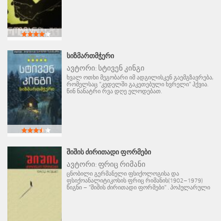
ᲡᲘᲖᲛᲐᲠᲗᲛᲭᲔᲠᲘ
ავტორი:
სტივენ კინგი
ხვალ ოთხი მეგობარი იმ ადგილისკენ გაემგზავრება,
რომელსაც "კედელში გაკეთებული ხვრელი" ჰქვია.
წინ ნანატრი რვა დღე ელოდებათ.
ᲨᲘᲨᲘᲡ ᲫᲘᲠᲘᲗᲐᲓᲘ ᲤᲝᲠᲛᲔᲑᲘ
ავტორი:
ფრიც რიმანი
ცნობილი გერმანელი ფსიქოლოგისა და
ფსიქოანალიტიკოსის ფრიც რიმანის(1902–1979)
წიგნი – "შიშის ძირითადი ფორმები" . პოპულარული