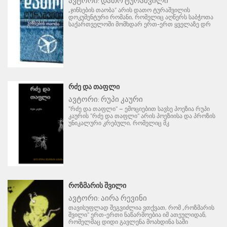
ავტორი:
დათო ტურაშვილი
„ჯინსების თაობა“ არის დათო ტურაშვილის
დოკუმენტური რომანი, რომელიც აღწერს საბჭოთა
საქართველოში მომხდარ ერთ-ერთ ყველაზე დრ
ᲠᲫᲔ ᲓᲐ ᲗᲐᲤᲚᲘ
ავტორი:
რუპი კაური
"რძე და თაფლი" – ემოციებით სავსე პოეზია რუპი
კაურის "რძე და თაფლი" არის პოეზიისა და პროზის
უნიკალური კრებული, რომელიც მკ
ᲠᲝᲖᲛᲐᲠᲘᲡ ᲨᲕᲘᲚᲘ
ავტორი:
აირა რევინი
თავისუფლად შეგვიძლია ვთქვათ, რომ „როზმარის
შვილი" ერთ-ერთი ნაწარმოებია იმ ათეულიდან,
რომელმაც დიდი გავლენა მოახდინა საში