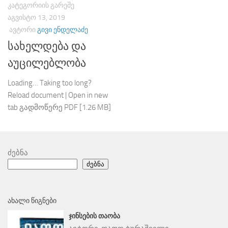
ᲙᲐᲢᲔᲒᲝᲠᲘᲘᲡ ᲒᲐᲠᲔᲨᲔ
ᲐᲒᲕᲘᲡᲢᲝ 13, 2019
ᲐᲕᲢᲝᲠᲘ
ᲒᲘᲕᲘ ᲔᲜᲓᲔᲚᲐᲫᲔ
სახელდება და
აუცილებლობა
Loading… Taking too long?
Reload document | Open in new
tab გადმოწერე PDF [1.26 MB]
ძებნა
ძებნა
ᲐᲮᲐᲚᲘ ᲬᲘᲒᲜᲔᲑᲘ
ᲯᲘᲜᲡᲔᲑᲘᲡ ᲗᲐᲝᲑᲐ