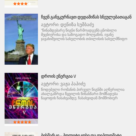
ᲩᲕᲔᲜ ᲒᲐᲜᲕᲙᲣᲠᲜᲐᲕᲗ ᲓᲔᲓᲐᲛᲘᲬᲐᲡ ᲡᲜᲔᲣᲚᲔᲑᲐᲗᲐᲒᲐᲜ
ავტორი:
დენიზა სუმბაძე
"წინამდებარე წიგნი წარმოადგენს ცნობილი
მეცნიერისა და საზოგადო მოღვაწის, ივანე
ჯავახიშვილის სახელობის თბილისის სახელმწიფო
ᲓᲠᲝᲘᲡ ᲔᲜᲔᲠᲒᲘᲐ V
ავტორი:
ვაჟა პაპიძე
წოდებული რომანის პირველ წიგნში აღწერილია
ახალგაზრდა წყვილის წინასწარი მომზადება
ნაყოფის ჩასახვამდე; ჩასახვიდან მომშობიერ
ᲑᲘᲡᲛᲐᲠᲙᲘ - ᲞᲝᲚᲘᲢᲘᲙᲝᲡᲘ ᲓᲐ ᲓᲘᲞᲚᲝᲛᲐᲢᲘ