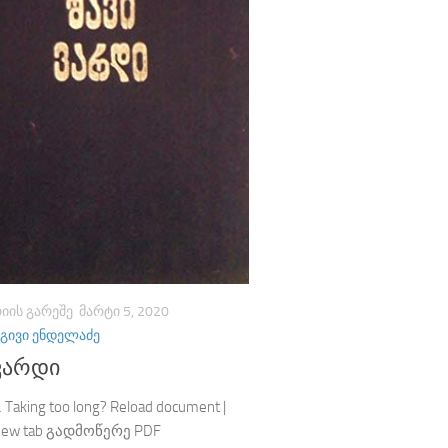
ᲘᲘᲡ ᲒᲐᲠᲔᲨᲔ
ᲛᲐᲠᲢᲘ 5, 2020
ᲒᲘᲕᲘ ᲔᲜᲓᲔᲚᲐᲫᲔ
 ვარდი
 Taking too long? Reload document |
 new tab გადმოწერე PDF