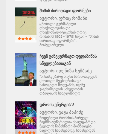
ᲨᲘᲨᲘᲡ ᲫᲘᲠᲘᲗᲐᲓᲘ ᲤᲝᲠᲛᲔᲑᲘ
ავტორი:
ფრიც რიმანი
ცნობილი გერმანელი
ფსიქოლოგისა და
ფსიქოანალიტიკოსის ფრიც
რიმანის(1902–1979) წიგნი – "შიშის
ძირითადი ფორმები" .
პოპულარული
ᲩᲕᲔᲜ ᲒᲐᲜᲕᲙᲣᲠᲜᲐᲕᲗ ᲓᲔᲓᲐᲛᲘᲬᲐᲡ
ᲡᲜᲔᲣᲚᲔᲑᲐᲗᲐᲒᲐᲜ
ავტორი:
დენიზა სუმბაძე
"წინამდებარე წიგნი წარმოადგენს
ცნობილი მეცნიერისა და
საზოგადო მოღვაწის, ივანე
ჯავახიშვილის სახელობის
თბილისის სახელმწიფო
ᲓᲠᲝᲘᲡ ᲔᲜᲔᲠᲒᲘᲐ V
ავტორი:
ვაჟა პაპიძე
წოდებული რომანის პირველ
წიგნში აღწერილია ახალგაზრდა
წყვილის წინასწარი მომზადება
ნაყოფის ჩასახვამდე; ჩასახვიდან