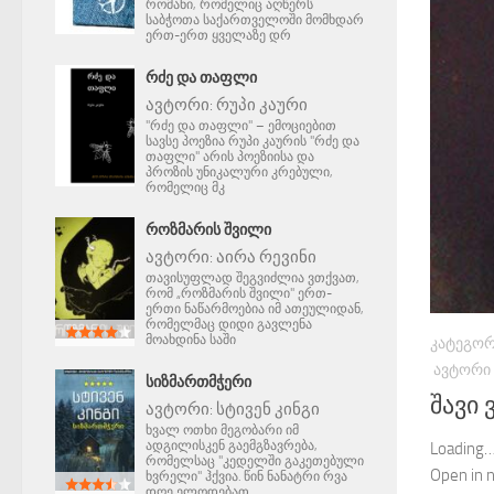
რომანი, რომელიც აღწერს
საბჭოთა საქართველოში მომხდარ
ერთ-ერთ ყველაზე დრ
ᲠᲫᲔ ᲓᲐ ᲗᲐᲤᲚᲘ
ავტორი:
რუპი კაური
"რძე და თაფლი" – ემოციებით
სავსე პოეზია რუპი კაურის "რძე და
თაფლი" არის პოეზიისა და
პროზის უნიკალური კრებული,
რომელიც მკ
ᲠᲝᲖᲛᲐᲠᲘᲡ ᲨᲕᲘᲚᲘ
ავტორი:
აირა რევინი
თავისუფლად შეგვიძლია ვთქვათ,
რომ „როზმარის შვილი" ერთ-
ერთი ნაწარმოებია იმ ათეულიდან,
რომელმაც დიდი გავლენა
მოახდინა საში
ᲙᲐᲢᲔᲒᲝᲠ
ᲐᲕᲢᲝᲠᲘ
ᲡᲘᲖᲛᲐᲠᲗᲛᲭᲔᲠᲘ
შავი
ავტორი:
სტივენ კინგი
ხვალ ოთხი მეგობარი იმ
ადგილისკენ გაემგზავრება,
Loading…
რომელსაც "კედელში გაკეთებული
Open in
ხვრელი" ჰქვია. წინ ნანატრი რვა
დღე ელოდებათ.