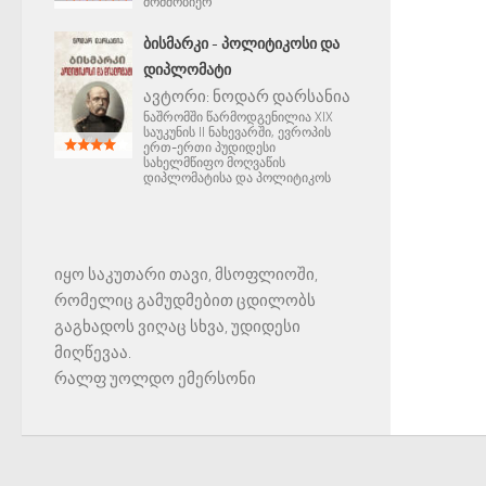
მომშობიერ
ᲑᲘᲡᲛᲐᲠᲙᲘ - ᲞᲝᲚᲘᲢᲘᲙᲝᲡᲘ ᲓᲐ
ᲓᲘᲞᲚᲝᲛᲐᲢᲘ
ავტორი:
ნოდარ დარსანია
ნაშრომში წარმოდგენილია XIX
საუკუნის II ნახევარში, ევროპის
ერთ-ერთი პუდიდესი
სახელმწიფო მოღვაწის
დიპლომატისა და პოლიტიკოს
იყო საკუთარი თავი, მსოფლიოში,
რომელიც გამუდმებით ცდილობს
გაგხადოს ვიღაც სხვა, უდიდესი
მიღწევაა.
რალფ უოლდო ემერსონი