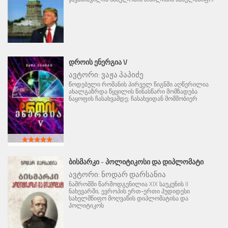
ᲓᲠᲝᲘᲡ ᲔᲜᲔᲠᲒᲘᲐ V
ავტორი:
ვაჟა პაპიძე
წოდებული რომანის პირველ წიგნში აღწერილია
ახალგაზრდა წყვილის წინასწარი მომზადება
ნაყოფის ჩასახვამდე; ჩასახვიდან მომშობიერ
ᲑᲘᲡᲛᲐᲠᲙᲘ - ᲞᲝᲚᲘᲢᲘᲙᲝᲡᲘ ᲓᲐ ᲓᲘᲞᲚᲝᲛᲐᲢᲘ
ავტორი:
ნოდარ დარსანია
ნაშრომში წარმოდგენილია XIX საუკუნის II
ნახევარში, ევროპის ერთ-ერთი პუდიდესი
სახელმწიფო მოღვაწის დიპლომატისა და
პოლიტიკოს