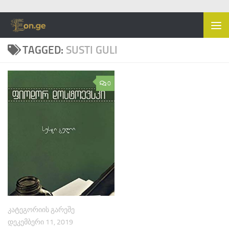
Skip to content
TAGGED:
SUSTI GULI
0
ᲙᲐᲢᲔᲒᲝᲠᲘᲘᲡ ᲒᲐᲠᲔᲨᲔ
ᲓᲔᲙᲔᲛᲑᲔᲠᲘ 11, 2019