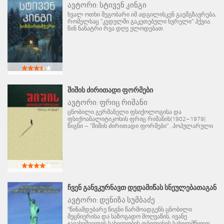
ავტორი:
სტივენ კინგი
ხვალ ოთხი მეგობარი იმ ადგილისკენ გაემგზავრება,
რომელსაც "კედელში გაკეთებული ხვრელი" ჰქვია.
წინ ნანატრი რვა დღე ელოდებათ.
ᲨᲘᲨᲘᲡ ᲫᲘᲠᲘᲗᲐᲓᲘ ᲤᲝᲠᲛᲔᲑᲘ
ავტორი:
ფრიც რიმანი
ცნობილი გერმანელი ფსიქოლოგისა და
ფსიქოანალიტიკოსის ფრიც რიმანის(1902–1979)
წიგნი – "შიშის ძირითადი ფორმები" . პოპულარული
ᲩᲕᲔᲜ ᲒᲐᲜᲕᲙᲣᲠᲜᲐᲕᲗ ᲓᲔᲓᲐᲛᲘᲬᲐᲡ ᲡᲜᲔᲣᲚᲔᲑᲐᲗᲐᲒᲐᲜ
ავტორი:
დენიზა სუმბაძე
"წინამდებარე წიგნი წარმოადგენს ცნობილი
მეცნიერისა და საზოგადო მოღვაწის, ივანე
ჯავახიშვილის სახელობის თბილისის სახელმწიფო