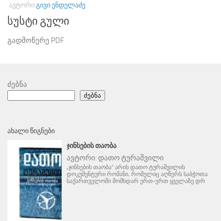
ᲐᲕᲢᲝᲠᲘ
ᲒᲘᲕᲘ ᲔᲜᲓᲔᲚᲐᲫᲔ
სუსტი გული
გადმოწერე PDF
ძებნა
ძებნა
ᲐᲮᲐᲚᲘ ᲬᲘᲒᲜᲔᲑᲘ
ᲯᲘᲜᲡᲔᲑᲘᲡ ᲗᲐᲝᲑᲐ
ავტორი:
დათო ტურაშვილი
„ჯინსების თაობა“ არის დათო ტურაშვილის
დოკუმენტური რომანი, რომელიც აღწერს საბჭოთა
საქართველოში მომხდარ ერთ-ერთ ყველაზე დრ