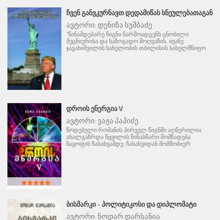
ᲩᲕᲔᲜ ᲒᲐᲜᲕᲙᲣᲠᲜᲐᲕᲗ ᲓᲔᲓᲐᲛᲘᲬᲐᲡ ᲡᲜᲔᲣᲚᲔᲑᲐᲗᲐᲒᲐᲜ
ავტორი:
დენიზა სუმბაძე
"წინამდებარე წიგნი წარმოადგენს ცნობილი
მეცნიერისა და საზოგადო მოღვაწის, ივანე
ჯავახიშვილის სახელობის თბილისის სახელმწიფო
ᲓᲠᲝᲘᲡ ᲔᲜᲔᲠᲒᲘᲐ V
ავტორი:
ვაჟა პაპიძე
წოდებული რომანის პირველ წიგნში აღწერილია
ახალგაზრდა წყვილის წინასწარი მომზადება
ნაყოფის ჩასახვამდე; ჩასახვიდან მომშობიერ
ᲑᲘᲡᲛᲐᲠᲙᲘ - ᲞᲝᲚᲘᲢᲘᲙᲝᲡᲘ ᲓᲐ ᲓᲘᲞᲚᲝᲛᲐᲢᲘ
ავტორი:
ნოდარ დარსანია