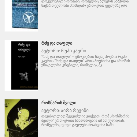
დოკუმენტური რომანი, რომელიც აღწერს საბჭოთა
საქართველოში მომხდარ ერთ-ერთ ყველაზე დრ
ᲠᲫᲔ ᲓᲐ ᲗᲐᲤᲚᲘ
ავტორი:
რუპი კაური
"რძე და თაფლი" – ემოციებით სავსე პოეზია რუპი
კაურის "რძე და თაფლი" არის პოეზიისა და პროზის
უნიკალური კრებული, რომელიც მკ
ᲠᲝᲖᲛᲐᲠᲘᲡ ᲨᲕᲘᲚᲘ
ავტორი:
აირა რევინი
თავისუფლად შეგვიძლია ვთქვათ, რომ „როზმარის
შვილი" ერთ-ერთი ნაწარმოებია იმ ათეულიდან,
რომელმაც დიდი გავლენა მოახდინა საში