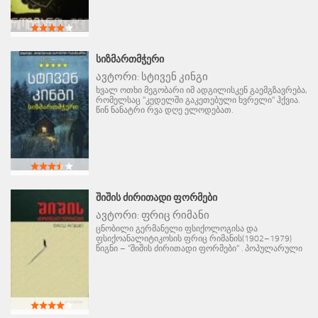
ᲡᲘᲖᲛᲐᲠᲗᲛᲭᲔᲠᲘ
ავტორი:
სტივენ კინგი
ხვალ ოთხი მეგობარი იმ ადგილისკენ გაემგზავრება,
რომელსაც "კედელში გაკეთებული ხვრელი" ჰქვია.
წინ ნანატრი რვა დღე ელოდებათ.
ᲨᲘᲨᲘᲡ ᲫᲘᲠᲘᲗᲐᲓᲘ ᲤᲝᲠᲛᲔᲑᲘ
ავტორი:
ფრიც რიმანი
ცნობილი გერმანელი ფსიქოლოგისა და
ფსიქოანალიტიკოსის ფრიც რიმანის(1902–1979)
წიგნი – "შიშის ძირითადი ფორმები" . პოპულარული