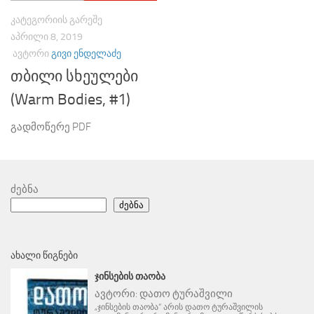
ᲙᲐᲢᲔᲒᲝᲠᲘᲘᲡ ᲒᲐᲠᲔᲨᲔ
ᲐᲞᲠᲘᲚᲘ 8, 2019
ᲐᲕᲢᲝᲠᲘ
ᲒᲘᲕᲘ ᲔᲜᲓᲔᲚᲐᲫᲔ
თბილი სხეულები
(Warm Bodies, #1)
გადმოწერე PDF
ძებნა
ძებნა
ᲐᲮᲐᲚᲘ ᲬᲘᲒᲜᲔᲑᲘ
ᲯᲘᲜᲡᲔᲑᲘᲡ ᲗᲐᲝᲑᲐ
ავტორი:
დათო ტურაშვილი
„ჯინსების თაობა“ არის დათო ტურაშვილის