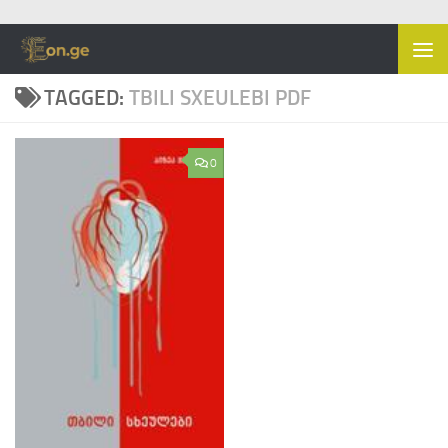
Skip to content
TAGGED:
TBILI SXEULEBI PDF
0