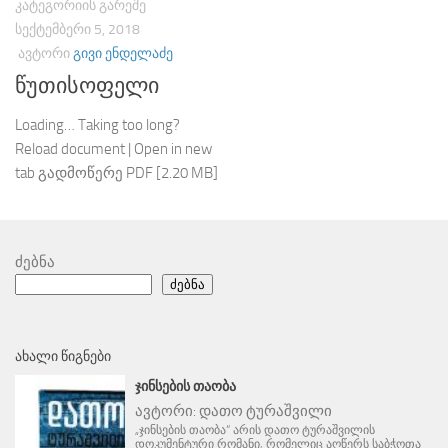
ᲙᲐᲢᲔᲒᲝᲠᲘᲘᲡ ᲒᲐᲠᲔᲨᲔ
ᲡᲔᲥᲢᲔᲛᲑᲔᲠᲘ 5, 2018
ᲐᲕᲢᲝᲠᲘ
ᲒᲘᲕᲘ ᲔᲜᲓᲔᲚᲐᲫᲔ
წუთისოფელი
Loading… Taking too long?
Reload document | Open in new
tab გადმოწერე PDF [2.20 MB]
ძებნა
ძებნა
ᲐᲮᲐᲚᲘ ᲬᲘᲒᲜᲔᲑᲘ
ᲯᲘᲜᲡᲔᲑᲘᲡ ᲗᲐᲝᲑᲐ
ავტორი:
დათო ტურაშვილი
„ჯინსების თაობა“ არის დათო ტურაშვილის
დოკუმენტური რომანი, რომელიც აღწერს საბჭოთა