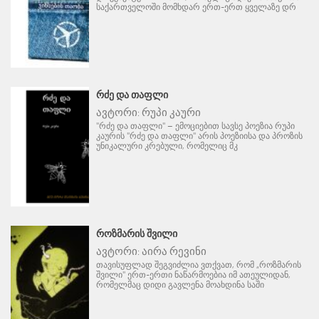
საქართველოში მომხდარ ერთ-ერთ ყველაზე დრ
ᲠᲫᲔ ᲓᲐ ᲗᲐᲤᲚᲘ
ავტორი:
რუპი კაური
"რძე და თაფლი" – ემოციებით სავსე პოეზია რუპი
კაურის "რძე და თაფლი" არის პოეზიისა და პროზის
უნიკალური კრებული, რომელიც მკ
ᲠᲝᲖᲛᲐᲠᲘᲡ ᲨᲕᲘᲚᲘ
ავტორი:
აირა რევინი
თავისუფლად შეგვიძლია ვთქვათ, რომ „როზმარის
შვილი" ერთ-ერთი ნაწარმოებია იმ ათეულიდან,
რომელმაც დიდი გავლენა მოახდინა საში