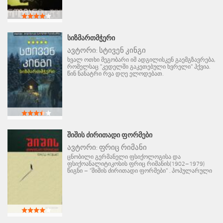
ᲡᲘᲖᲛᲐᲠᲗᲛᲭᲔᲠᲘ
ავტორი:
სტივენ კინგი
ხვალ ოთხი მეგობარი იმ ადგილისკენ გაემგზავრება,
რომელსაც "კედელში გაკეთებული ხვრელი" ჰქვია.
წინ ნანატრი რვა დღე ელოდებათ.
ᲨᲘᲨᲘᲡ ᲫᲘᲠᲘᲗᲐᲓᲘ ᲤᲝᲠᲛᲔᲑᲘ
ავტორი:
ფრიც რიმანი
ცნობილი გერმანელი ფსიქოლოგისა და
ფსიქოანალიტიკოსის ფრიც რიმანის(1902–1979)
წიგნი – "შიშის ძირითადი ფორმები" . პოპულარული