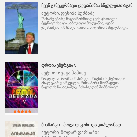
ᲩᲕᲔᲜ ᲒᲐᲜᲕᲙᲣᲠᲜᲐᲕᲗ ᲓᲔᲓᲐᲛᲘᲬᲐᲡ ᲡᲜᲔᲣᲚᲔᲑᲐᲗᲐᲒᲐᲜ
ავტორი:
დენიზა სუმბაძე
"წინამდებარე წიგნი წარმოადგენს ცნობილი
მეცნიერისა და საზოგადო მოღვაწის, ივანე
ჯავახიშვილის სახელობის თბილისის სახელმწიფო
ᲓᲠᲝᲘᲡ ᲔᲜᲔᲠᲒᲘᲐ V
ავტორი:
ვაჟა პაპიძე
წოდებული რომანის პირველ წიგნში აღწერილია
ახალგაზრდა წყვილის წინასწარი მომზადება
ნაყოფის ჩასახვამდე; ჩასახვიდან მომშობიერ
ᲑᲘᲡᲛᲐᲠᲙᲘ - ᲞᲝᲚᲘᲢᲘᲙᲝᲡᲘ ᲓᲐ ᲓᲘᲞᲚᲝᲛᲐᲢᲘ
ავტორი:
ნოდარ დარსანია