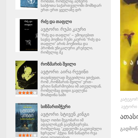
რომანი, რომელიც აღწერს
საბჭოთა საქართველოში მომხდარ
ერთ-ერთ ყველაზე დრ
ᲠᲫᲔ ᲓᲐ ᲗᲐᲤᲚᲘ
ავტორი:
რუპი კაური
"რძე და თაფლი" – ემოციებით
სავსე პოეზია რუპი კაურის "რძე და
თაფლი" არის პოეზიისა და
პროზის უნიკალური კრებული,
რომელიც მკ
ᲠᲝᲖᲛᲐᲠᲘᲡ ᲨᲕᲘᲚᲘ
ავტორი:
აირა რევინი
თავისუფლად შეგვიძლია ვთქვათ,
რომ „როზმარის შვილი" ერთ-
ერთი ნაწარმოებია იმ ათეულიდან,
რომელმაც დიდი გავლენა
მოახდინა საში
ᲙᲐᲢᲔᲒᲝᲠ
ᲐᲕᲢᲝᲠᲘ
ᲡᲘᲖᲛᲐᲠᲗᲛᲭᲔᲠᲘ
ავტორი:
სტივენ კინგი
ათას
ხვალ ოთხი მეგობარი იმ
ადგილისკენ გაემგზავრება,
გადმოწ
რომელსაც "კედელში გაკეთებული
ხვრელი" ჰქვია. წინ ნანატრი რვა
დღე ელოდებათ.