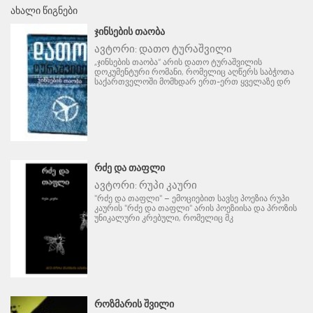
ᲐᲮᲐᲚᲘ ᲬᲘᲒᲜᲔᲑᲘ
ᲯᲘᲜᲡᲔᲑᲘᲡ ᲗᲐᲝᲑᲐ
ავტორი:
დათო ტურაშვილი
„ჯინსების თაობა“ არის დათო ტურაშვილის
დოკუმენტური რომანი, რომელიც აღწერს საბჭოთა
საქართველოში მომხდარ ერთ-ერთ ყველაზე დრ
ᲠᲫᲔ ᲓᲐ ᲗᲐᲤᲚᲘ
ავტორი:
რუპი კაური
"რძე და თაფლი" – ემოციებით სავსე პოეზია რუპი
კაურის "რძე და თაფლი" არის პოეზიისა და პროზის
უნიკალური კრებული, რომელიც მკ
ᲠᲝᲖᲛᲐᲠᲘᲡ ᲨᲕᲘᲚᲘ