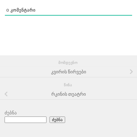
0
ᲙᲝᲛᲔᲜᲢᲐᲠᲘ
ᲛᲝᲛᲓᲔᲕᲜᲝ
კვირის წირვები
ᲬᲘᲜᲐ
რკინის თეატრი
ძებნა
ძებნა