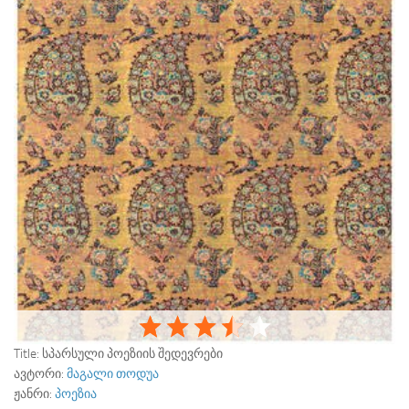
Title:
სპარსული პოეზიის შედევრები
ავტორი:
მაგალი თოდუა
ჟანრი:
პოეზია