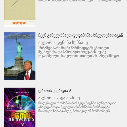
წიგნი – "შიშის ძირითადი ფორმები" . პოპულარული
ᲩᲕᲔᲜ ᲒᲐᲜᲕᲙᲣᲠᲜᲐᲕᲗ ᲓᲔᲓᲐᲛᲘᲬᲐᲡ ᲡᲜᲔᲣᲚᲔᲑᲐᲗᲐᲒᲐᲜ
ავტორი:
დენიზა სუმბაძე
"წინამდებარე წიგნი წარმოადგენს ცნობილი
მეცნიერისა და საზოგადო მოღვაწის, ივანე
ჯავახიშვილის სახელობის თბილისის სახელმწიფო
ᲓᲠᲝᲘᲡ ᲔᲜᲔᲠᲒᲘᲐ V
ავტორი:
ვაჟა პაპიძე
წოდებული რომანის პირველ წიგნში აღწერილია
ახალგაზრდა წყვილის წინასწარი მომზადება
ნაყოფის ჩასახვამდე; ჩასახვიდან მომშობიერ