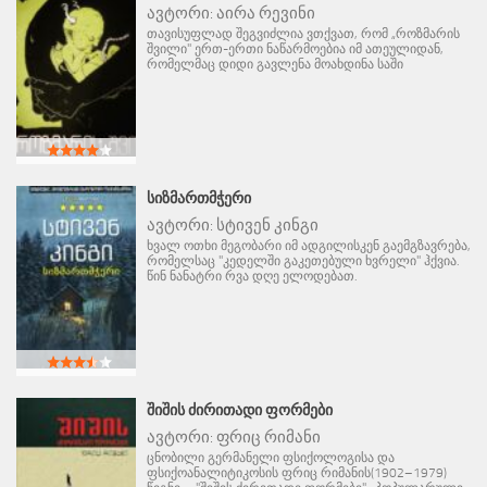
ავტორი:
აირა რევინი
თავისუფლად შეგვიძლია ვთქვათ, რომ „როზმარის
შვილი" ერთ-ერთი ნაწარმოებია იმ ათეულიდან,
რომელმაც დიდი გავლენა მოახდინა საში
ᲡᲘᲖᲛᲐᲠᲗᲛᲭᲔᲠᲘ
ავტორი:
სტივენ კინგი
ხვალ ოთხი მეგობარი იმ ადგილისკენ გაემგზავრება,
რომელსაც "კედელში გაკეთებული ხვრელი" ჰქვია.
წინ ნანატრი რვა დღე ელოდებათ.
ᲨᲘᲨᲘᲡ ᲫᲘᲠᲘᲗᲐᲓᲘ ᲤᲝᲠᲛᲔᲑᲘ
ავტორი:
ფრიც რიმანი
ცნობილი გერმანელი ფსიქოლოგისა და
ფსიქოანალიტიკოსის ფრიც რიმანის(1902–1979)