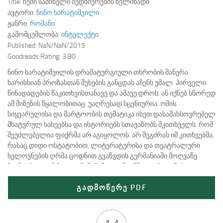
Title:
ჩემი საშინელი ბედნიერების წელიწადი
ავტორი:
ნინო ხარატიშვილი
ჟანრი:
რომანი
გამომცემლობა:
ინტელექტი
Published:
NaN/NaN/2015
Goodreads Rating:
3.80
ნინო ხარატიშვილის დრამატურგიული თხრობის მანერა
ხარისხიან პროზასთან შეხების განცდას აჩენს უმალ. პირველი
წინადადების წაკითხვისთანავე და ამავე დროს. ან იქნებ სწორედ
ამ მიზეზის წყალობითაც. უაღრესად სცენიურია. ომის.
სიყვარულისა და მარტოობის თემატიკა ისეთ დასამახსოვრებელ
მხატვრულ სახეებსა და ისტორიებს სთავაზობს მკითხველს. რომ
შეუძლებელია ფიქრმა არ აგიყოლოს. არ შეგძრას იმ კითხვებმა,
რასაც დიდი ოსტატობით, ლიტერატურისა და თეატრალური
ხელოვნების ღრმა ცოდნით გვაწვდის გერმანიაში მოღვაწე
ჩვენი ახალგაზრდა თანამემამულე. წიგნში გაერთიანებული
ოთხი პიესა ერთ ესთეტიკურ სივრცეს ქმნის, ამბიდან ამბამდე
გვამოგზაურებს ადამიანური ვნებებით…
გადმოწერე PDF