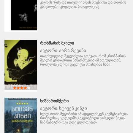
კაურის "რძე და თაფლი" არის პოეზიისა და პროზის
უნიკალური კრებული, რომელიც მკ
ᲠᲝᲖᲛᲐᲠᲘᲡ ᲨᲕᲘᲚᲘ
ავტორი:
აირა რევინი
თავისუფლად შეგვიძლია ვთქვათ, რომ „როზმარის
შვილი" ერთ-ერთი ნაწარმოებია იმ ათეულიდან,
რომელმაც დიდი გავლენა მოახდინა საში
ᲡᲘᲖᲛᲐᲠᲗᲛᲭᲔᲠᲘ
ავტორი:
სტივენ კინგი
ხვალ ოთხი მეგობარი იმ ადგილისკენ გაემგზავრება,
რომელსაც "კედელში გაკეთებული ხვრელი" ჰქვია.
წინ ნანატრი რვა დღე ელოდებათ.