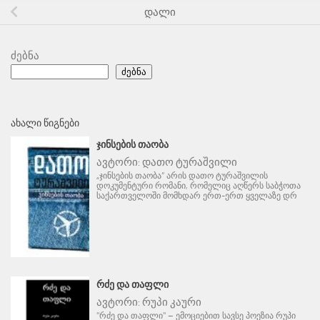
დალი
ძებნა
ძებნა
ᲐᲮᲐᲚᲘ ᲬᲘᲒᲜᲔᲑᲘ
ᲯᲘᲜᲡᲔᲑᲘᲡ ᲗᲐᲝᲑᲐ
ავტორი:
დათო ტურაშვილი
„ჯინსების თაობა“ არის დათო ტურაშვილის
დოკუმენტური რომანი, რომელიც აღწერს საბჭოთა
საქართველოში მომხდარ ერთ-ერთ ყველაზე დრ
ᲠᲫᲔ ᲓᲐ ᲗᲐᲤᲚᲘ
ავტორი:
რუპი კაური
"რძე და თაფლი" – ემოციებით სავსე პოეზია რუპი