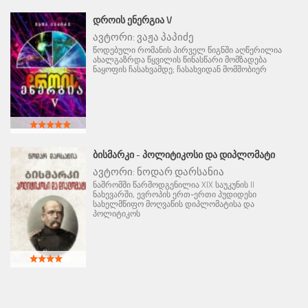
ᲓᲠᲝᲘᲡ ᲔᲜᲔᲠᲒᲘᲐ V
ავტორი:
ვაჟა პაპიძე
წოდებული რომანის პირველ წიგნში აღწერილია
ახალგაზრდა წყვილის წინასწარი მომზადება
ნაყოფის ჩასახვამდე; ჩასახვიდან მომშობიერ
ᲑᲘᲡᲛᲐᲠᲙᲘ - ᲞᲝᲚᲘᲢᲘᲙᲝᲡᲘ ᲓᲐ ᲓᲘᲞᲚᲝᲛᲐᲢᲘ
ავტორი:
ნოდარ დარსანია
ნაშრომში წარმოდგენილია XIX საუკუნის II
ნახევარში, ევროპის ერთ-ერთი პუდიდესი
სახელმწიფო მოღვაწის დიპლომატისა და
პოლიტიკოს