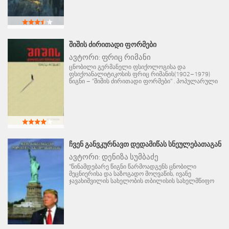
ᲨᲘᲨᲘᲡ ᲫᲘᲠᲘᲗᲐᲓᲘ ᲤᲝᲠᲛᲔᲑᲘ
ავტორი:
ფრიც რიმანი
ცნობილი გერმანელი ფსიქოლოგისა და
ფსიქოანალიტიკოსის ფრიც რიმანის(1902–1979)
წიგნი – "შიშის ძირითადი ფორმები" . პოპულარული
ᲩᲕᲔᲜ ᲒᲐᲜᲕᲙᲣᲠᲜᲐᲕᲗ ᲓᲔᲓᲐᲛᲘᲬᲐᲡ ᲡᲜᲔᲣᲚᲔᲑᲐᲗᲐᲒᲐᲜ
ავტორი:
დენიზა სუმბაძე
"წინამდებარე წიგნი წარმოადგენს ცნობილი
მეცნიერისა და საზოგადო მოღვაწის, ივანე
ჯავახიშვილის სახელობის თბილისის სახელმწიფო