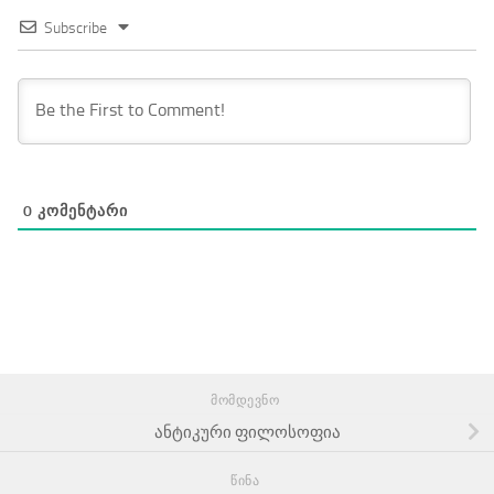
Subscribe
0
ᲙᲝᲛᲔᲜᲢᲐᲠᲘ
ᲛᲝᲛᲓᲔᲕᲜᲝ
ანტიკური ფილოსოფია
ᲬᲘᲜᲐ